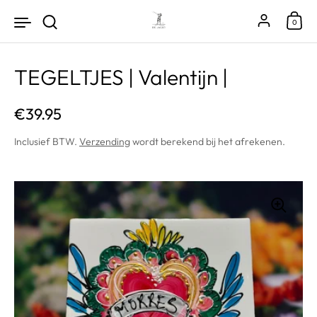
Ga naar content
Account
0
TEGELTJES | Valentijn |
Prijs:
€39.95
Inclusief BTW.
Verzending
wordt berekend bij het afrekenen.