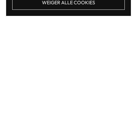
WEIGER ALLE COOKIES
VOLG DE JAGER.ART OP SOCIAL MEDIA
Facebook
Instagram
Email
Top
Copyright © 2026
Kunstvansharon
. Powered by Shopify