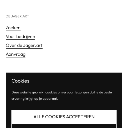
DE JAGER.ART
Zoeken
Voor bedrijven
Over de Jager.art
Aanvraag
PRAKTISCH
Cookies
Levering
Deze website gebruikt cookies om ervoor te zorgen dat je de beste
Retourbeleid
ervaring krijgt op je apparaat.
Algemene voorwaarden
Pricavybeleid
ALLE COOKIES ACCEPTEREN